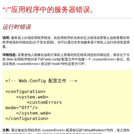
“/”应用程序中的服务器错误。
运行时错误
说明:
服务器上出现应用程序错误。此应用程序的当前自定义错误设置禁止远程查看应用
程序错误的详细信息(出于安全原因)。但可以通过在本地服务器计算机上运行的浏览器查
看。
详细信息:
若要使他人能够在远程计算机上查看此特定错误消息的详细信息，请在位于当
前 Web 应用程序根目录下的“web.config”配置文件中创建一个 <customErrors> 标记。然
后应将此 <customErrors> 标记的“mode”特性设置为“Off”。
<!-- Web.Config 配置文件 -->

<configuration>

    <system.web>

        <customErrors 
mode="Off"/>

    </system.web>

</configuration>
注释:
通过修改应用程序的 <customErrors> 配置标记的“defaultRedirect”特性，使之指向