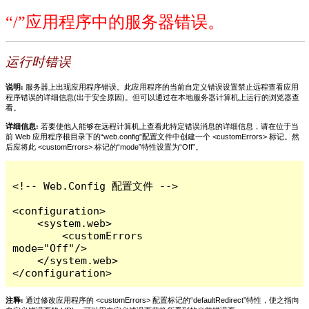
“/”应用程序中的服务器错误。
运行时错误
说明:
服务器上出现应用程序错误。此应用程序的当前自定义错误设置禁止远程查看应用
程序错误的详细信息(出于安全原因)。但可以通过在本地服务器计算机上运行的浏览器查
看。
详细信息:
若要使他人能够在远程计算机上查看此特定错误消息的详细信息，请在位于当
前 Web 应用程序根目录下的“web.config”配置文件中创建一个 <customErrors> 标记。然
后应将此 <customErrors> 标记的“mode”特性设置为“Off”。
<!-- Web.Config 配置文件 -->

<configuration>

    <system.web>

        <customErrors 
mode="Off"/>

    </system.web>

</configuration>
注释:
通过修改应用程序的 <customErrors> 配置标记的“defaultRedirect”特性，使之指向