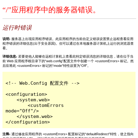
“/”应用程序中的服务器错误。
运行时错误
说明:
服务器上出现应用程序错误。此应用程序的当前自定义错误设置禁止远程查看应用
程序错误的详细信息(出于安全原因)。但可以通过在本地服务器计算机上运行的浏览器查
看。
详细信息:
若要使他人能够在远程计算机上查看此特定错误消息的详细信息，请在位于当
前 Web 应用程序根目录下的“web.config”配置文件中创建一个 <customErrors> 标记。然
后应将此 <customErrors> 标记的“mode”特性设置为“Off”。
<!-- Web.Config 配置文件 -->

<configuration>

    <system.web>

        <customErrors 
mode="Off"/>

    </system.web>

</configuration>
注释:
通过修改应用程序的 <customErrors> 配置标记的“defaultRedirect”特性，使之指向