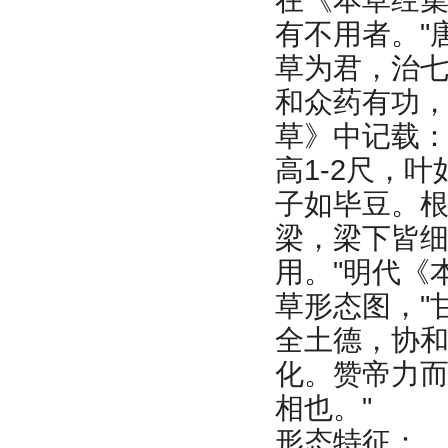
有不用者。"
草为君，治
和众药有功，
草》中记载：
高1-2尺，
子如毕豆。
梁，梁下皆
用。"明代《
草形态图，"
全土德，协
化。赞帝力
相也。"
形态特征：