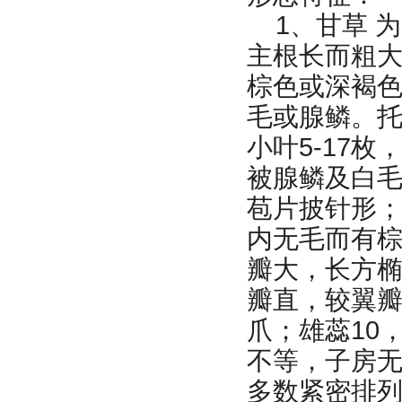
1、甘草 
主根长而粗
棕色或深褐
毛或腺鳞。
小叶5-17
被腺鳞及白
苞片披针形
内无毛而有
瓣大，长方
瓣直，较翼
爪；雄蕊10
不等，子房
多数紧密排