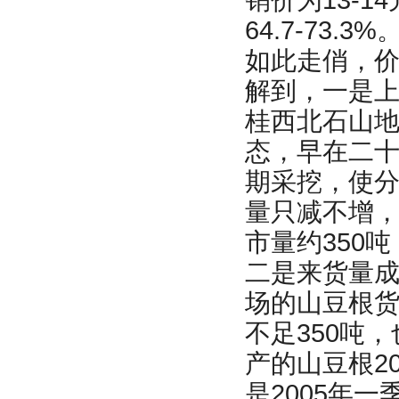
64.7-73
如此走俏，
解到，一是
桂西北石山
态，早在二
期采挖，使
量只减不增，
市量约350吨
二是来货量
场的山豆根货量
不足350吨
产的山豆根20
是2005年