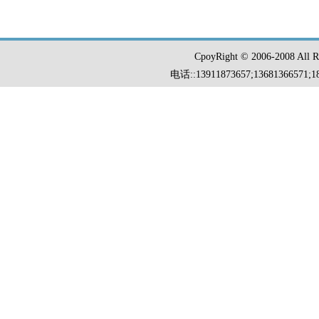
CpoyRight © 2006-2008 Al
电话::13911873657;13681366571;18