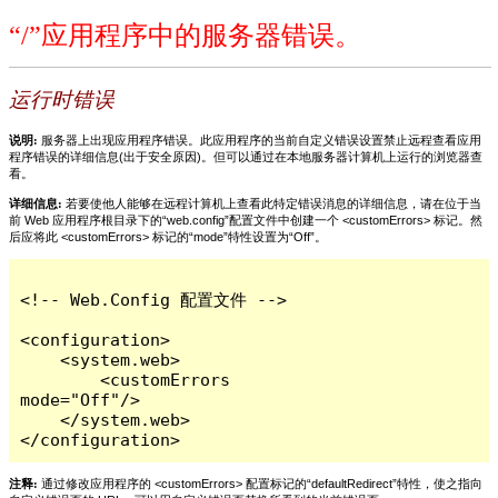
“/”应用程序中的服务器错误。
运行时错误
说明:
服务器上出现应用程序错误。此应用程序的当前自定义错误设置禁止远程查看应用
程序错误的详细信息(出于安全原因)。但可以通过在本地服务器计算机上运行的浏览器查
看。
详细信息:
若要使他人能够在远程计算机上查看此特定错误消息的详细信息，请在位于当
前 Web 应用程序根目录下的“web.config”配置文件中创建一个 <customErrors> 标记。然
后应将此 <customErrors> 标记的“mode”特性设置为“Off”。
<!-- Web.Config 配置文件 -->

<configuration>

    <system.web>

        <customErrors 
mode="Off"/>

    </system.web>

</configuration>
注释:
通过修改应用程序的 <customErrors> 配置标记的“defaultRedirect”特性，使之指向