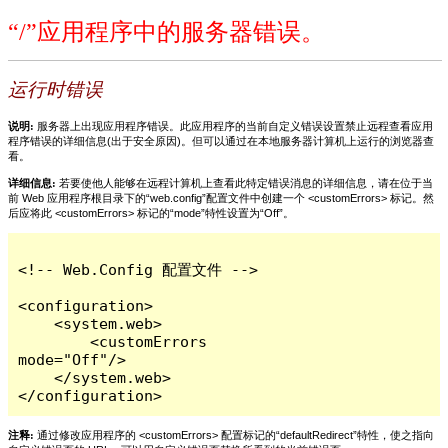
“/”应用程序中的服务器错误。
运行时错误
说明:
服务器上出现应用程序错误。此应用程序的当前自定义错误设置禁止远程查看应用
程序错误的详细信息(出于安全原因)。但可以通过在本地服务器计算机上运行的浏览器查
看。
详细信息:
若要使他人能够在远程计算机上查看此特定错误消息的详细信息，请在位于当
前 Web 应用程序根目录下的“web.config”配置文件中创建一个 <customErrors> 标记。然
后应将此 <customErrors> 标记的“mode”特性设置为“Off”。
<!-- Web.Config 配置文件 -->

<configuration>

    <system.web>

        <customErrors 
mode="Off"/>

    </system.web>

</configuration>
注释:
通过修改应用程序的 <customErrors> 配置标记的“defaultRedirect”特性，使之指向