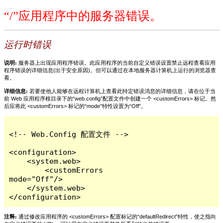
“/”应用程序中的服务器错误。
运行时错误
说明:
服务器上出现应用程序错误。此应用程序的当前自定义错误设置禁止远程查看应用
程序错误的详细信息(出于安全原因)。但可以通过在本地服务器计算机上运行的浏览器查
看。
详细信息:
若要使他人能够在远程计算机上查看此特定错误消息的详细信息，请在位于当
前 Web 应用程序根目录下的“web.config”配置文件中创建一个 <customErrors> 标记。然
后应将此 <customErrors> 标记的“mode”特性设置为“Off”。
<!-- Web.Config 配置文件 -->

<configuration>

    <system.web>

        <customErrors 
mode="Off"/>

    </system.web>

</configuration>
注释:
通过修改应用程序的 <customErrors> 配置标记的“defaultRedirect”特性，使之指向