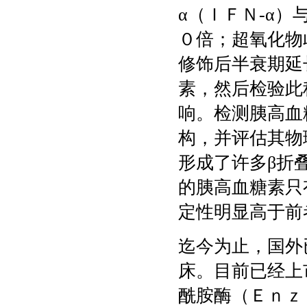
α（ＩＦＮ-α
０倍；超氧化物
修饰后半衰期延
素，然后检验此
响。检测胰高血
构，并评估其物
形成了许多β折
的胰高血糖素只
定性明显高于前
迄今为止，国外
床。目前已经上
酰胺酶（Ｅｎｚ