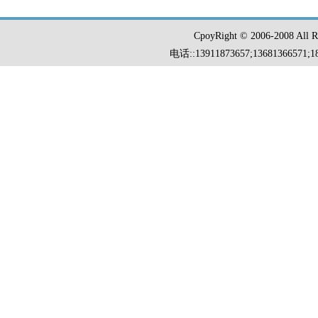
CpoyRight © 2006-2008 Al
电话::13911873657;13681366571;18